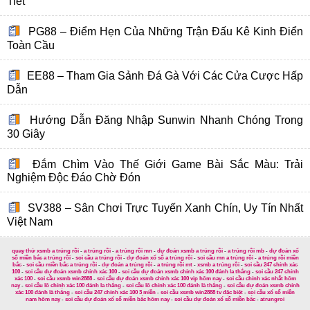
Tiết
PG88 – Điểm Hẹn Của Những Trận Đấu Kê Kinh Điển
Toàn Cầu
EE88 – Tham Gia Sảnh Đá Gà Với Các Cửa Cược Hấp
Dẫn
Hướng Dẫn Đăng Nhập Sunwin Nhanh Chóng Trong
30 Giây
Đắm Chìm Vào Thế Giới Game Bài Sắc Màu: Trải
Nghiệm Độc Đáo Chờ Đón
SV388 – Sân Chơi Trực Tuyến Xanh Chín, Uy Tín Nhất
Việt Nam
quay thử xsmb a trúng rồi
-
a trúng rồi
-
a trúng rồi mn
-
dự đoán xsmb a trúng rồi
-
a trúng rồi mb
-
dự đoán xổ
số miền bắc a trúng rồi
-
soi cầu a trúng rồi
-
dự đoán xổ số a trúng rồi
-
soi cầu mn a trúng rồi
-
a trúng rồi miền
bắc
-
soi cầu miền bắc a trúng rồi
-
dự đoán a trúng rồi
-
a trúng rồi mt
-
xsmb a trúng rồi
-
soi cầu 247 chính xác
100
-
soi cầu dự đoán xsmb chính xác 100
-
soi cầu dự đoán xsmb chính xác 100 đánh la thắng
-
soi cầu 247 chính
xác 100
-
soi cầu xsmb win2888
-
soi cầu dự đoán xsmb chính xác 100 vip hôm nay
-
soi cầu chính xác nhất hôm
nay
-
soi cầu lô chính xác 100 đánh la thắng
-
soi cầu lô chính xác 100 đánh là thắng
-
soi cầu dự đoán xsmb chính
xác 100 đánh là thắng
-
soi cầu 247 chính xác 100 3 miền
-
soi cầu xsmb win2888 tv đặc biệt
-
soi cầu xổ số miền
nam hôm nay
-
soi cầu dự đoán xổ số miền bắc hôm nay
-
soi cầu dự đoán xổ số miền bắc
-
atrungroi