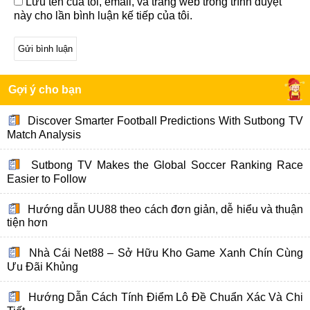
Lưu tên của tôi, email, và trang web trong trình duyệt
này cho lần bình luận kế tiếp của tôi.
Gợi ý cho bạn
Discover Smarter Football Predictions With Sutbong TV
Match Analysis
Sutbong TV Makes the Global Soccer Ranking Race
Easier to Follow
Hướng dẫn UU88 theo cách đơn giản, dễ hiểu và thuận
tiện hơn
Nhà Cái Net88 – Sở Hữu Kho Game Xanh Chín Cùng
Ưu Đãi Khủng
Hướng Dẫn Cách Tính Điểm Lô Đề Chuẩn Xác Và Chi