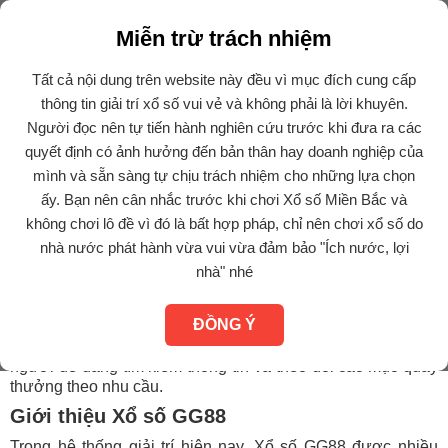
Miễn trừ trách nhiệm
Tất cả nội dung trên website này đều vì mục đích cung cấp
Bây giờ là :
18:05:40 - Thứ 6 Ngày 7/8/2026
thông tin giải trí xổ số vui vẻ và không phải là lời khuyên.
Người đọc nên tự tiến hành nghiên cứu trước khi đưa ra các
Trang chủ
›
Blog Xổ Số
›
Xổ Số GG88 – Khám Phá Các Lựa Chọn Yêu
Thích Nhất 2025
quyết định có ảnh hưởng đến bản thân hay doanh nghiệp của
mình và sẵn sàng tự chịu trách nhiệm cho những lựa chọn
Xổ Số GG88 – Khám Phá Các Lựa Chọn
ấy. Bạn nên cân nhắc trước khi chơi Xổ số Miền Bắc và
Yêu Thích Nhất 2025
không chơi lô đề vì đó là bất hợp pháp, chỉ nên chơi xổ số do
nhà nước phát hành vừa vui vừa đảm bảo "Ích nước, lợi
Khám phá Xổ số
GG88
giúp người chơi tiếp cận thế giới
nhà" nhé
giải thưởng đa dạng với cơ chế quay thưởng được tối ưu
linh hoạt. Mỗi hình thức trải nghiệm đều mang đến cảm giác
ĐỒNG Ý
hứng khởi nhờ tốc độ cập nhật kết quả rõ ràng và ổn định.
Không gian tham gia được xây dựng thuận tiện để mọi
người dễ dàng tìm kiếm thông tin và theo dõi các mục quay
thưởng theo nhu cầu.
Giới thiệu Xổ số GG88
Trong hệ thống giải trí hiện nay, Xổ số GG88 được nhiều