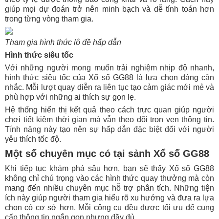
giúp mọi dự đoán trở nên minh bạch và dễ tính toán hơn
trong từng vòng tham gia.
Tham gia hình thức lô đề hấp dẫn
Hình thức siêu tốc
Với những người mong muốn trải nghiệm nhịp độ nhanh,
hình thức siêu tốc của Xổ số GG88 là lựa chọn đáng cân
nhắc. Mỗi lượt quay diễn ra liên tục tạo cảm giác mới mẻ và
phù hợp với những ai thích sự gọn lẹ.
Hệ thống hiển thị kết quả theo cách trực quan giúp người
chơi tiết kiệm thời gian mà vẫn theo dõi trọn vẹn thông tin.
Tính năng này tạo nên sự hấp dẫn đặc biệt đối với người
yêu thích tốc độ.
Một số chuyên mục có tại sảnh Xổ số GG88
Khi tiếp tục khám phá sâu hơn, bạn sẽ thấy Xổ số GG88
không chỉ chú trọng vào các hình thức quay thưởng mà còn
mang đến nhiều chuyên mục hỗ trợ phân tích. Những tiện
ích này giúp người tham gia hiểu rõ xu hướng và đưa ra lựa
chọn có cơ sở hơn. Mỗi công cụ đều được tối ưu để cung
cấp thông tin ngắn gọn nhưng đầy đủ.