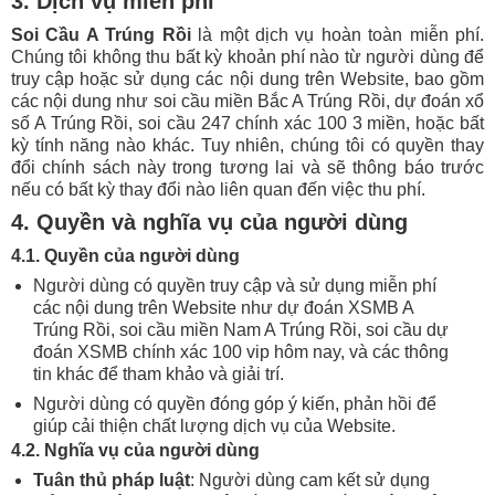
3. Dịch vụ miễn phí
Soi Cầu A Trúng Rồi
là một dịch vụ hoàn toàn miễn phí.
Chúng tôi không thu bất kỳ khoản phí nào từ người dùng để
truy cập hoặc sử dụng các nội dung trên Website, bao gồm
các nội dung như soi cầu miền Bắc A Trúng Rồi, dự đoán xổ
số A Trúng Rồi, soi cầu 247 chính xác 100 3 miền, hoặc bất
kỳ tính năng nào khác. Tuy nhiên, chúng tôi có quyền thay
đổi chính sách này trong tương lai và sẽ thông báo trước
nếu có bất kỳ thay đổi nào liên quan đến việc thu phí.
4. Quyền và nghĩa vụ của người dùng
4.1. Quyền của người dùng
Người dùng có quyền truy cập và sử dụng miễn phí
các nội dung trên Website như dự đoán XSMB A
Trúng Rồi, soi cầu miền Nam A Trúng Rồi, soi cầu dự
đoán XSMB chính xác 100 vip hôm nay, và các thông
tin khác để tham khảo và giải trí.
Người dùng có quyền đóng góp ý kiến, phản hồi để
giúp cải thiện chất lượng dịch vụ của Website.
4.2. Nghĩa vụ của người dùng
Tuân thủ pháp luật
: Người dùng cam kết sử dụng