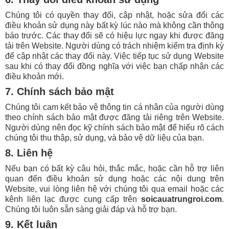
Chúng tôi có quyền thay đổi, cập nhật, hoặc sửa đổi các
điều khoản sử dụng này bất kỳ lúc nào mà không cần thông
báo trước. Các thay đổi sẽ có hiệu lực ngay khi được đăng
tải trên Website. Người dùng có trách nhiệm kiểm tra định kỳ
để cập nhật các thay đổi này. Việc tiếp tục sử dụng Website
sau khi có thay đổi đồng nghĩa với việc bạn chấp nhận các
điều khoản mới.
7. Chính sách bảo mật
Chúng tôi cam kết bảo vệ thông tin cá nhân của người dùng
theo chính sách bảo mật được đăng tải riêng trên Website.
Người dùng nên đọc kỹ chính sách bảo mật để hiểu rõ cách
chúng tôi thu thập, sử dụng, và bảo vệ dữ liệu của bạn.
8. Liên hệ
Nếu bạn có bất kỳ câu hỏi, thắc mắc, hoặc cần hỗ trợ liên
quan đến điều khoản sử dụng hoặc các nội dung trên
Website, vui lòng liên hệ với chúng tôi qua email hoặc các
kênh liên lạc được cung cấp trên
soicauatrungroi.com
.
Chúng tôi luôn sẵn sàng giải đáp và hỗ trợ bạn.
9. Kết luận