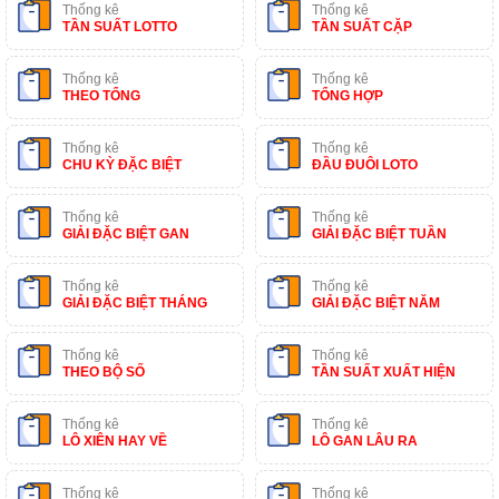
Thống kê
Thống kê
TẦN SUẤT LOTTO
TẦN SUẤT CẶP
Thống kê
Thống kê
THEO TỔNG
TỔNG HỢP
Thống kê
Thống kê
CHU KỲ ĐẶC BIỆT
ĐẦU ĐUÔI LOTO
Thống kê
Thống kê
GIẢI ĐẶC BIỆT GAN
GIẢI ĐẶC BIỆT TUẦN
Thống kê
Thống kê
GIẢI ĐẶC BIỆT THÁNG
GIẢI ĐẶC BIỆT NĂM
Thống kê
Thống kê
THEO BỘ SỐ
TẦN SUẤT XUẤT HIỆN
Thống kê
Thống kê
LÔ XIÊN HAY VỀ
LÔ GAN LÂU RA
Thống kê
Thống kê