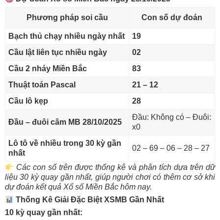
Phương pháp soi cầu
Con số dự đoán
Bạch thủ chạy nhiều ngày nhất
19
Cầu lật liên tục nhiều ngày
02
Cầu 2 nháy Miền Bắc
83
Thuật toán Pascal
21 – 12
Cầu lô kẹp
28
Đầu: Không có – Đuôi:
Đầu – đuôi câm MB 28/10/2025
x0
Lô tô về nhiều trong 30 kỳ gần
02 – 69 – 06 – 28 – 27
nhất
Các con số trên được thống kê và phân tích dựa trên dữ
liệu 30 kỳ quay gần nhất, giúp người chơi có thêm cơ sở khi
dự đoán kết quả Xổ số Miền Bắc hôm nay.
Thống Kê Giải Đặc Biệt XSMB Gần Nhất
10 kỳ quay gần nhất: