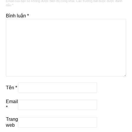
Email của bạn sẽ không được hiển thị công khai.
Các trường bắt buộc được đánh
dấu
*
Bình luận
*
Tên
*
Email
*
Trang
web