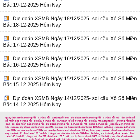
Bắc 19-12-2025 Hôm Nay
Dự đoán XSMB Ngày 18/12/2025- soi cầu Xổ Số Miền
Bắc 18-12-2025 Hôm Nay
Dự đoán XSMB Ngày 17/12/2025- soi cầu Xổ Số Miền
Bắc 17-12-2025 Hôm Nay
Dự đoán XSMB Ngày 16/12/2025- soi cầu Xổ Số Miền
Bắc 16-12-2025 Hôm Nay
Dự đoán XSMB Ngày 15/12/2025- soi cầu Xổ Số Miền
Bắc 15-12-2025 Hôm Nay
Dự đoán XSMB Ngày 14/12/2025- soi cầu Xổ Số Miền
Bắc 14-12-2025 Hôm Nay
quay thử xsmb a trúng rồi
-
a trúng rồi
-
a trúng rồi mn
-
dự đoán xsmb a trúng rồi
-
a trúng rồi mb
-
dự đoán xổ
số miền bắc a trúng rồi
-
soi cầu a trúng rồi
-
dự đoán xổ số a trúng rồi
-
soi cầu mn a trúng rồi
-
a trúng rồi miền
bắc
-
soi cầu miền bắc a trúng rồi
-
dự đoán a trúng rồi
-
a trúng rồi mt
-
xsmb a trúng rồi
-
soi cầu 247 chính xác
100
-
soi cầu dự đoán xsmb chính xác 100
-
soi cầu dự đoán xsmb chính xác 100 đánh la thắng
-
soi cầu 247 chính
xác 100
-
soi cầu xsmb win2888
-
soi cầu dự đoán xsmb chính xác 100 vip hôm nay
-
soi cầu chính xác nhất hôm
nay
-
soi cầu lô chính xác 100 đánh la thắng
-
soi cầu lô chính xác 100 đánh là thắng
-
soi cầu dự đoán xsmb chính
xác 100 đánh là thắng
-
soi cầu 247 chính xác 100 3 miền
-
soi cầu xsmb win2888 tv đặc biệt
-
soi cầu xổ số miền
nam hôm nay
-
soi cầu dự đoán xổ số miền bắc hôm nay
-
soi cầu dự đoán xổ số miền bắc
-
atrungroi