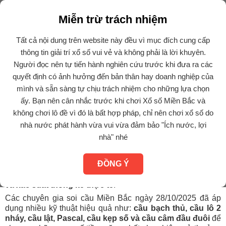
Miễn trừ trách nhiệm
Tất cả nội dung trên website này đều vì mục đích cung cấp
Bây giờ là :
08:19:34 - Chủ nhật Ngày 9/8/2026
thông tin giải trí xổ số vui vẻ và không phải là lời khuyên.
Người đọc nên tự tiến hành nghiên cứu trước khi đưa ra các
Trang chủ
›
Dự đoán XSMB
›
Dự đoán XSMB Ngày 28/10/2025- soi cầu Xổ
Số Miền Bắc 28-10-2025 Hôm Nay
quyết định có ảnh hưởng đến bản thân hay doanh nghiệp của
mình và sẵn sàng tự chịu trách nhiệm cho những lựa chọn
Dự đoán XSMB Ngày 28/10/2025- soi cầu
ấy. Bạn nên cân nhắc trước khi chơi Xổ số Miền Bắc và
Xổ Số Miền Bắc 28-10-2025 Hôm Nay
không chơi lô đề vì đó là bất hợp pháp, chỉ nên chơi xổ số do
nhà nước phát hành vừa vui vừa đảm bảo "Ích nước, lợi
Dự đoán XSMB 28/10/2025 hôm nay được tổng hợp từ
nhà" nhé
thống kê và phân tích dữ liệu xổ số Miền Bắc
nhiều kỳ
trước, giúp người chơi tham khảo các con số có xác suất về
ĐỒNG Ý
cao nhất. Tại
A Trúng Rồi
, chúng tôi không đưa ra con số
ngẫu nhiên mà dựa trên
phương pháp soi cầu khoa học
và xác suất thống kê thực tế
.
Các chuyên gia soi cầu Miền Bắc ngày 28/10/2025 đã áp
dụng nhiều kỹ thuật hiệu quả như:
cầu bạch thủ, cầu lô 2
nháy, cầu lật, Pascal, cầu kẹp số và cầu câm đầu đuôi
để