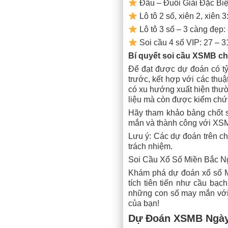
Đầu – Đuôi Giải Đặc Biệ
Lô tô 2 số, xiên 2, xiên 3
Lô tô 3 số – 3 càng đẹp:
Soi cầu 4 số VIP: 27 – 3
Bí quyết soi cầu XSMB c
Để đạt được dự đoán có tỷ
trước, kết hợp với các thuậ
có xu hướng xuất hiện thườ
liệu mà còn được kiểm chứn
Hãy tham khảo bảng chốt s
mắn và thành công với XS
Lưu ý: Các dự đoán trên ch
trách nhiệm.
Soi Cầu Xổ Số Miền Bắc N
Khám phá dự đoán xổ số M
tích tiên tiến như cầu bạc
những con số may mắn với 
của bạn!
Dự Đoán XSMB Ngày