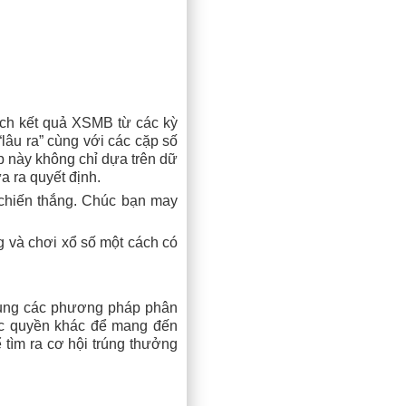
ích kết quả XSMB từ các kỳ
“lâu ra” cùng với các cặp số
p này không chỉ dựa trên dữ
a ra quyết định.
 chiến thắng. Chúc bạn may
g và chơi xổ số một cách có
dụng các phương pháp phân
 độc quyền khác để mang đến
tìm ra cơ hội trúng thưởng