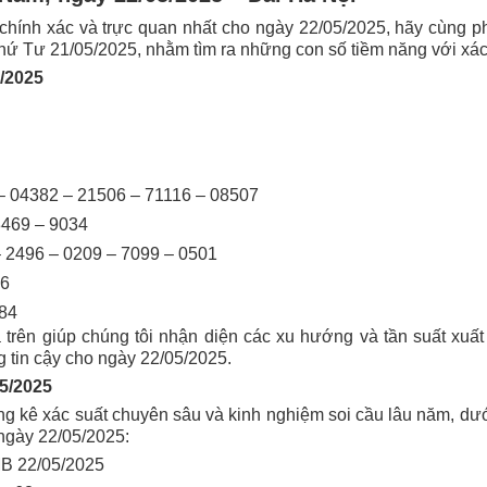
ính xác và trực quan nhất cho ngày 22/05/2025, hãy cùng ph
ứ Tư 21/05/2025, nhằm tìm ra những con số tiềm năng với xác
/2025
 – 04382 – 21506 – 71116 – 08507
8469 – 9034
– 2496 – 0209 – 7099 – 0501
46
 84
 trên giúp chúng tôi nhận diện các xu hướng và tần suất xuất
 tin cậy cho ngày 22/05/2025.
5/2025
 kê xác suất chuyên sâu và kinh nghiệm soi cầu lâu năm, dướ
gày 22/05/2025:
B 22/05/2025