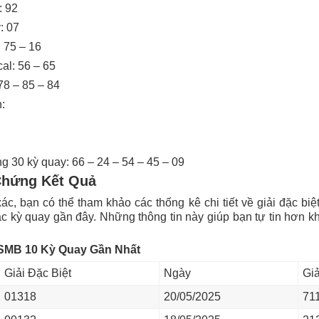
: 92
: 07
 75 – 16
al: 56 – 65
78 – 85 – 84
:
ng 30 kỳ quay: 66 – 24 – 54 – 45 – 09
Chứng Kết Quả
c, bạn có thể tham khảo các thống kê chi tiết về giải đặc biệt
c kỳ quay gần đây. Những thông tin này giúp bạn tự tin hơn kh
XSMB 10 Kỳ Quay Gần Nhất
Giải Đặc Biệt
Ngày
Giả
01318
20/05/2025
71