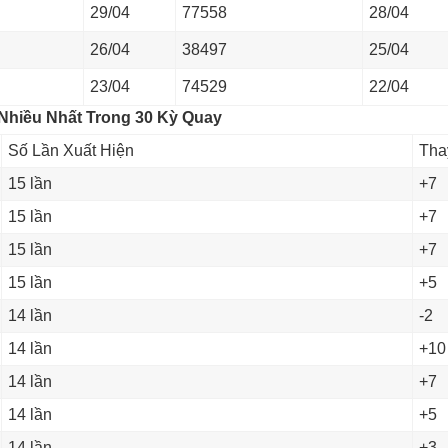
29/04
77558
28/04
26/04
38497
25/04
23/04
74529
22/04
 Nhiều Nhất Trong 30 Kỳ Quay
Số Lần Xuất Hiện
Tha
15 lần
+7
15 lần
+7
15 lần
+7
15 lần
+5
14 lần
-2
14 lần
+10
14 lần
+7
14 lần
+5
14 lần
+3