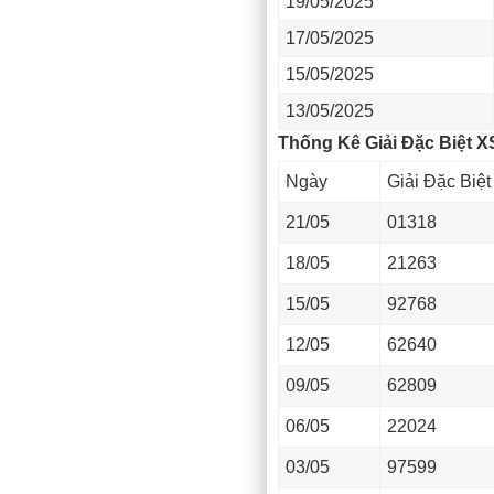
19/05/2025
17/05/2025
15/05/2025
13/05/2025
Thống Kê Giải Đặc Biệt 
Ngày
Giải Đặc Biệt
21/05
01318
18/05
21263
15/05
92768
12/05
62640
09/05
62809
06/05
22024
03/05
97599