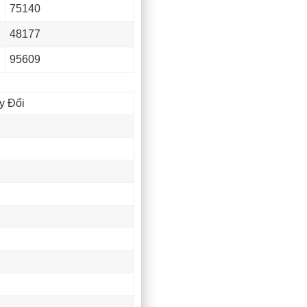
75140
48177
95609
y Đổi