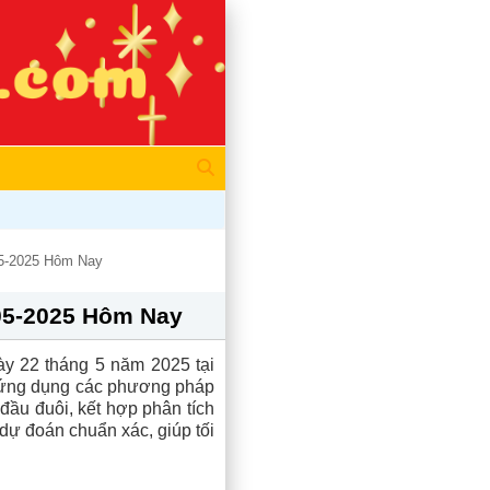
05-2025 Hôm Nay
05-2025 Hôm Nay
y 22 tháng 5 năm 2025 tại
ôi ứng dụng các phương pháp
 đầu đuôi, kết hợp phân tích
ự đoán chuẩn xác, giúp tối