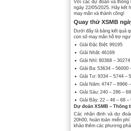
Với các dự đoán và thống kê
ngày 22/05/2025. Hãy kết h
may mắn và thành công!
Quay thử XSMB ngày 
Dưới đây là bảng kết quả 
con số may mắn hỗ trợ ngườ
Giải Đặc Biệt: 99195
Giải Nhất: 46169
Giải Nhì: 80368 – 30274
Giải Ba: 53634 – 56000
Giải Tư: 9334 – 5744 – 
Giải Năm: 4747 – 8966 
Giải Sáu: 240 – 286 – 6
Giải Bảy: 22 – 46 – 68 –
Dự đoán XSMB – Thông tin
Các nhận định và dự đoán
20h00, hoàn toàn miễn phí
khảo thêm các phương pháp